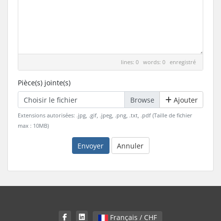
lines: 0 words: 0
enregistré
Pièce(s) jointe(s)
Choisir le fichier
Ajouter
Extensions autorisées: .jpg, .gif, .jpeg, .png, .txt, .pdf (Taille de fichier
max : 10MB)
Envoyer
Annuler
Français / CHF