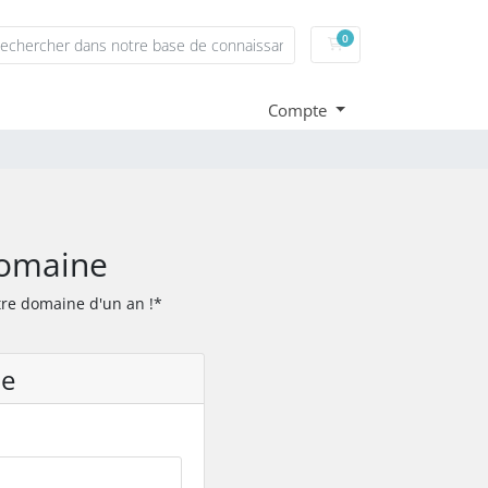
0
Panier
Compte
domaine
re domaine d'un an !*
ue